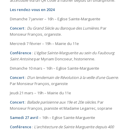
accessible via un QR Code à flasher depuis un smartphone.
Les rendez-vous en 2024
Dimanche 7 janvier – 16h – Eglise Sainte-Marguerite
Concert
:
Du Grand Siècle au Baroque des Lumières.
Par
Monsieur François, organiste.
Mercredi 7 février – 19h – Mairie du 11e
Conférence
:
L’église Sainte-Marguerite au sein du Faubourg
Saint Antoine
par Myriam Doncoeur, historienne.
Dimanche 10 mars – 16h – Eglise Sainte-Marguerite
Concert
:
D’un lendemain de Révolution à la veille d’une Guerre
.
Par Monsieur François, organiste
Jeudi 21 mars – 19h – Mairie du 11e
Concert
:
Ballade parisienne aux 19e et 20e siècles
. Par
Monsieur François, pianiste et Madame Legarrec, soprane
Samedi 27 avril
– 16h – Eglise Sainte-Marguerite
Conférence
:
L’architecture de Sainte Marguerite depuis 400