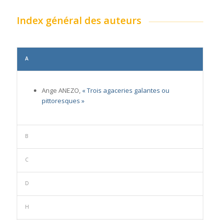
Index général des auteurs
A
Ange ANEZO,
« Trois agaceries galantes ou
pittoresques »
B
C
D
H