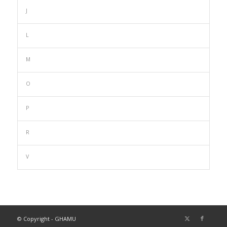
J
L
M
O
P
R
V
© Copyright - GHAMU