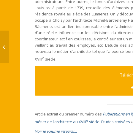
administrateurs. Entre autres, le fonds d’archives c
Louis xv à partir de 1739, recueille des éléments p
résidence royale au siècle des Lumières. On y découv
occupé à Choisy par l’architecte Michel-Barthélémy Ha
Bâtiments est un lien indispensable entre l’administr
d’une réelle influence sur les décisions du directe
coordinateur actif en coulisses, le contrôleur est un m
Marie-Luce PUJALTE-FRAYSSE, « Un
veillant au travail des employés, etc. L’étude des a
moment privilégié dans la formation
nouveau le métier d’architecte tel que l’a exercé b
de l’architecte...
e
XVIII
siècle.
Téléch
Article extrait du premier numéro des
Publications en 
e
métier de l’architecte au XVIII
siècle. Études croisées
»
Voir le volume intégral…