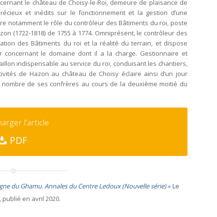
oncernant le château de Choisy-le-Roi, demeure de plaisance de
récieux et inédits sur le fonctionnement et la gestion d’une
re notamment le rôle du contrôleur des Bâtiments du roi, poste
zon (1722-1818) de 1755 à 1774. Omniprésent, le contrôleur des
ation des Bâtiments du roi et la réalité du terrain, et dispose
ur concernant le domaine dont il a la charge. Gestionnaire et
aillon indispensable au service du roi, conduisant les chantiers,
ctivités de Hazon au château de Choisy éclaire ainsi d’un jour
on nombre de ses confrères au cours de la deuxième moitié du
arger l’article
PDF
ligne du Ghamu. Annales du Centre Ledoux (Nouvelle série)
«
Le
, publié en avril 2020.