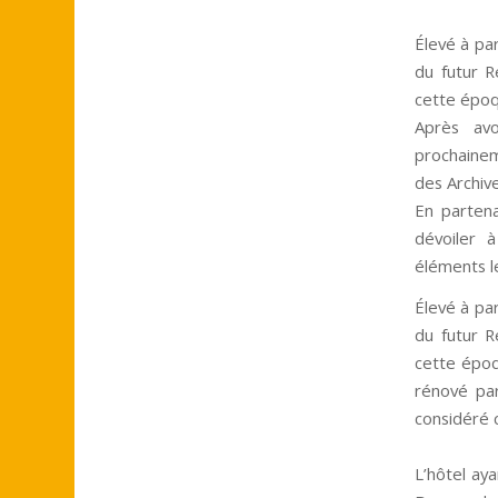
Élevé à pa
du futur R
cette époq
Après avo
prochainem
des Archive
En partena
dévoiler 
éléments le
Élevé à pa
du futur R
cette époqu
rénové par
considéré c
L’hôtel ay