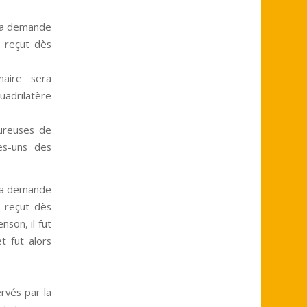
 la demande
s reçut dès
naire sera
uadrilatère
eureuses de
es-uns des
 la demande
s reçut dès
nson, il fut
t fut alors
rvés par la