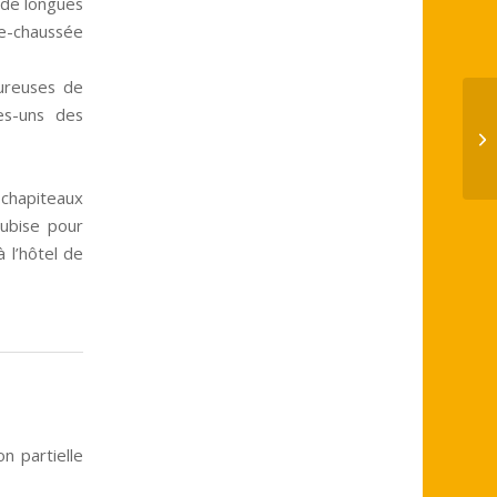
 de longues
de-chaussée
eureuses de
es-uns des
Jo
et
, chapiteaux
oubise pour
à l’hôtel de
n partielle