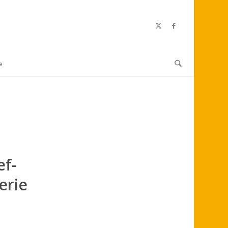
e
ef-
erie