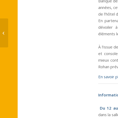
Banque de 
années, ce
de l’hôtel 
En partena
dévoiler 
Journée en forêt de Saint-Germain-
éléments le
en-Laye
À l’issue d
et console
mieux conti
Rohan prév
En savoir 
Informati
Du 12 au
dans la sa