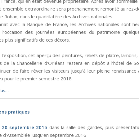
France, qui en était devenue propriétaire. Après avoir sommeillé
t ensemble extraordinaire sera prochainement remonté au rez-
de Rohan, dans le quadrilatère des Archives nationales.
riat avec la Banque de France, les Archives nationales sont h
à l’occasion des Journées européennes du patrimoine quelqu
s plus significatifs de ces décors.
e l’exposition, cet aperçu des peintures, reliefs de plâtre, lambris
s de la Chancellerie d’Orléans restera en dépôt à l’hôtel de S
nuer de faire rêver les visiteurs jusqu’à leur pleine renaissance 
u pour le premier semestre 2018.
plus…
ons pratiques
 20 septembre 2015
dans la salle des gardes, puis présentatio
lle d’Assemblée jusqu’en septembre 2016