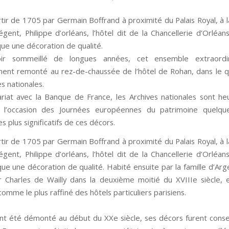
rtir de 1705 par Germain Boffrand à proximité du Palais Royal, à
égent, Philippe d’orléans, l’hôtel dit de la Chancellerie d’Orléan
ue une décoration de qualité.
ir sommeillé de longues années, cet ensemble extraordi
ent remonté au rez-de-chaussée de l’hôtel de Rohan, dans le q
s nationales.
riat avec la Banque de France, les Archives nationales sont h
à l’occasion des Journées européennes du patrimoine quelqu
s plus significatifs de ces décors.
rtir de 1705 par Germain Boffrand à proximité du Palais Royal, à
égent, Philippe d’orléans, l’hôtel dit de la Chancellerie d’Orléan
e une décoration de qualité. Habité ensuite par la famille d’Arge
 Charles de Wailly dans la deuxième moitié du XVIIIe siècle, e
omme le plus raffiné des hôtels particuliers parisiens.
ant été démonté au début du XXe siècle, ses décors furent conse