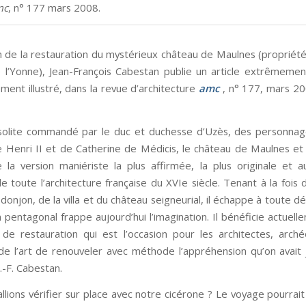
mc
, n° 177 mars 2008.
on de la restauration du mystérieux château de Maulnes (propriété
 l’Yonne), Jean-François Cabestan publie un article extrêmement 
ment illustré, dans la revue d’architecture
amc
, n° 177, mars 20
solite commandé par le duc et duchesse d’Uzès, des personna
 Henri II et de Catherine de Médicis, le château de Maulnes et 
 la version maniériste la plus affirmée, la plus originale et au
e toute l’architecture française du XVIe siècle. Tenant à la fois 
donjon, de la villa et du château seigneurial, il échappe à toute 
 pentagonal frappe aujourd’hui l’imagination. Il bénéficie actuel
e restauration qui est l’occasion pour les architectes, arch
 de l’art de renouveler avec méthode l’appréhension qu’on avait j
 J.-F. Cabestan.
allions vérifier sur place avec notre cicérone ? Le voyage pourrai