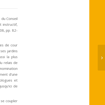
 du Conseil
instructif,
08, pp. 82-
ges de cour
ses jardins
To
ssi la plus
si
du relais de
dénomination
lement d’une
éologues et
usqu’ici de
t se coupler