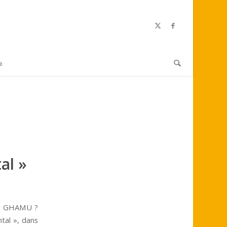
e
al »
ion GHAMU ?
ntal », dans