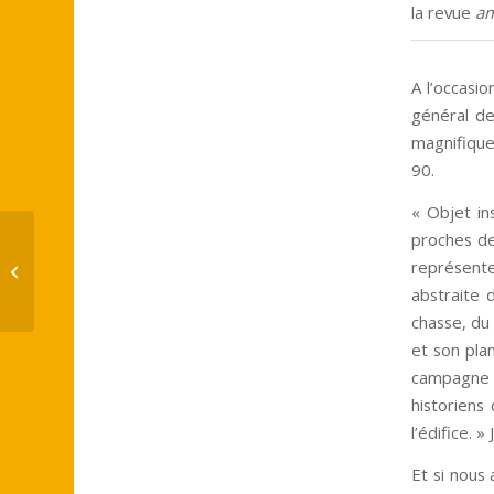
la revue
a
A l’occasi
général de
magnifique
90.
« Objet in
proches de
Janine BARRIER – « Les Architectes
représente
européens à Rome 1740-1765. La
naissance...
abstraite d
chasse, du 
et son plan
campagne d
historiens
l’édifice. »
Et si nous 