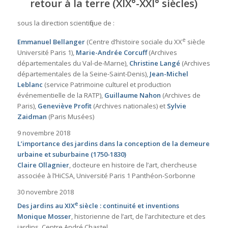
retour à la terre (XIX°-XXI° siècles)
sous la direction scientifique de :
e
Emmanuel Bellanger
(Centre d’histoire sociale du XX
siècle
Université Paris 1),
Marie-Andrée Corcuff
(Archives
départementales du Val-de-Marne),
Christine Langé
(Archives
départementales de la Seine-Saint-Denis),
Jean-Michel
Leblanc
(service Patrimoine culturel et production
événementielle de la RATP),
Guillaume Nahon
(Archives de
Paris),
Geneviève Profit
(Archives nationales) et
Sylvie
Zaidman
(Paris Musées)
9 novembre 2018
L’importance des jardins dans la conception de la demeure
urbaine et suburbaine (1750-1830)
Claire Ollagnier
, docteure en histoire de l’art, chercheuse
associée à l’HiCSA, Université Paris 1 Panthéon-Sorbonne
30 novembre 2018
e
Des jardins au XIX
siècle : continuité et inventions
Monique Mosser
, historienne de l’art, de l’architecture et des
jardins, Centre André Chastel