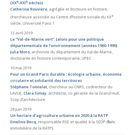
e
e
(XX
-XXI
siècles)
Catherine Rouvière
, agrégée et docteure en histoire,
e
chercheuse associée au Centre d’histoire sociale du XX
siècle, Université Paris 1
12 avril 2019
Le “Val-de-Marne vert”. Jalons pour une politique
départementale de l’environnement (années 1960-1990)
Julia Moro
, archiviste du département du Val-de-Marne,
doctorante en histoire contemporaine, UPEC
10 mai 2019
Pour un Grand Paris durable : écologie urbaine, économie
circulaire et solidarité des territoires
Stéphane Tonnelat
, chercheur au CNRS, codirecteur du
LAVUE,
Clara Simay
, architecte, co-gérante de la Grand Huit,
Scop d’architecture.
28 juin 2019
Un hectare d’agriculture urbaine en 2020 à la RATP
Emeline Becq
, responsable RSE et qualité à la SEDP (filiale
immobilière de la RATP).