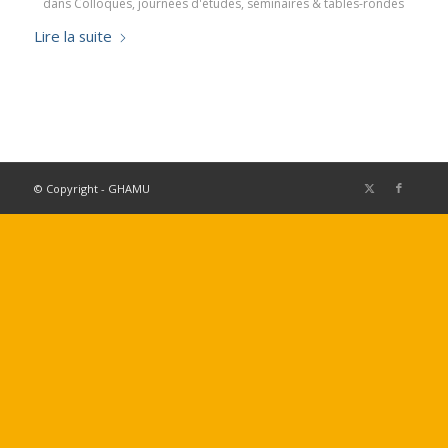
dans
Colloques, journées d'études, séminaires & tables-rondes
Lire la suite
© Copyright - GHAMU