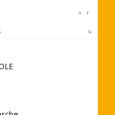
e
OLE
erche