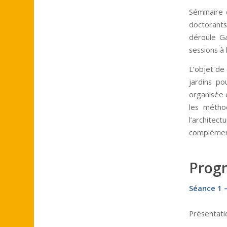
Séminaire 
doctorants
déroule Ga
sessions à 
L’objet de 
jardins po
organisée 
les métho
l’architec
complémen
Prog
Séance 1 
Présentati