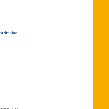
N
patrimoine
culier. Une