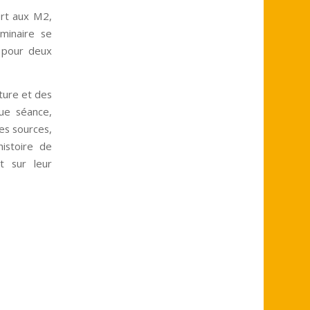
ert aux M2,
éminaire se
t pour deux
cture et des
que séance,
es sources,
istoire de
ut sur leur