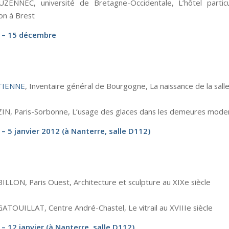
ZENNEC, université de Bretagne-Occidentale, L’hôtel particu
on à Brest
 – 15 décembre
STIENNE
, Inventaire général de Bourgogne, La naissance de la sal
IN, Paris-Sorbonne, L’usage des glaces dans les demeures mode
– 5 janvier 2012 (à Nanterre, salle D112)
BILLON, Paris Ouest, Architecture et sculpture au XIXe siècle
GATOUILLAT, Centre André-Chastel, Le vitrail au XVIIIe siècle
– 12 janvier (à Nanterre, salle D112)