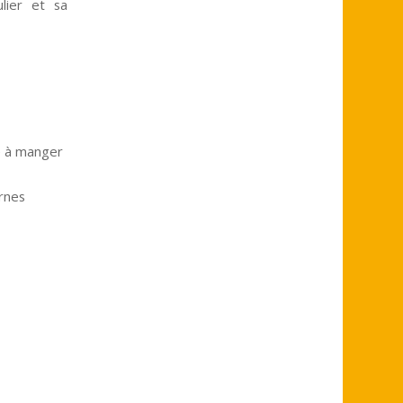
lier et sa
le à manger
rnes