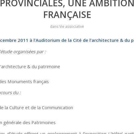
PROVINCIALES, UNE AMBITIO
FRANÇAISE
dans
Vie associative
écembre 2011 à l’Auditorium de la Cité de l’architecture & du 
’étude organisées par :
l’architecture & du patrimoine
des Monuments français
ncours du :
de la Culture et de la Communication
on générale des Patrimoines
es d’étude offrent un prolongement à l’exposition L’Hôtel parti