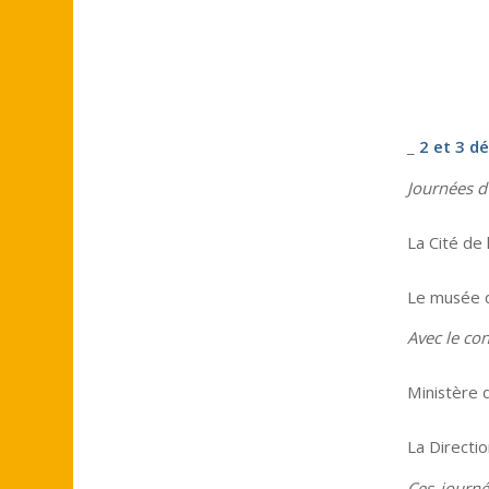
_
2 et 3 d
Journées d
La Cité de 
Le musée 
Avec le co
Ministère 
La Directi
Ces journé