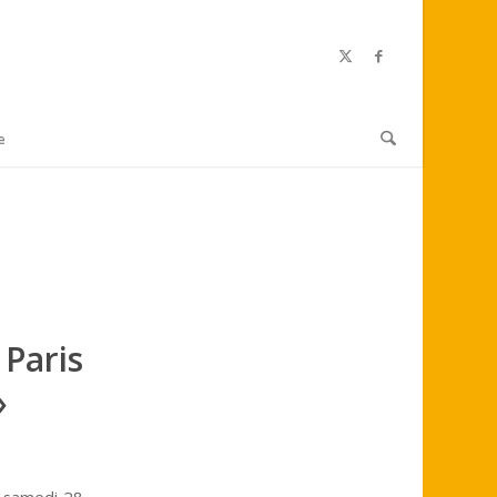
e
 Paris
»
u samedi 28