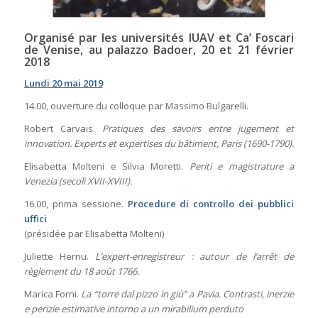
Organisé par les universités IUAV et Ca’ Foscari
de Venise, au palazzo Badoer, 20 et 21 février
2018
Lundi 20 mai 2019
14.00, ouverture du colloque par Massimo Bulgarelli.
Robert Carvais.
Pratiques des savoirs entre
jugement et
innovation. Experts et expertises
du bâtiment, Paris (1690-1790).
Elisabetta Molteni e Silvia Moretti.
Periti e magistrature a
Venezia (secoli XVII-XVIII).
16.00, prima sessione.
Procedure di controllo dei pubblici
uffici
(présidée par Elisabetta Molteni)
Juliette Hernu.
L’expert-enregistreur : autour de l’arrêt de
règlement du 18 août 1766.
Marica Forni.
La “torre dal pizzo in giù” a Pavia. Contrasti, inerzie
e perizie estimative intorno a un mirabilium perduto