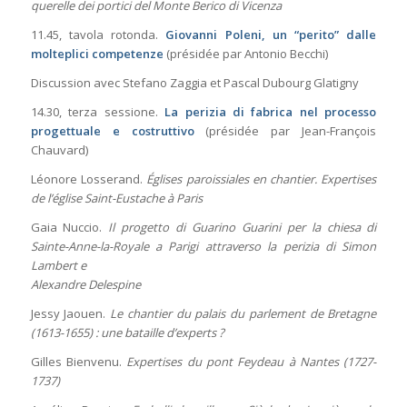
querelle dei portici del Monte Berico di Vicenza
11.45, tavola rotonda.
Giovanni Poleni, un “perito” dalle
molteplici competenze
(présidée par Antonio Becchi)
Discussion avec Stefano Zaggia et Pascal Dubourg Glatigny
14.30, terza sessione.
La perizia di fabrica nel processo
progettuale e costruttivo
(présidée par Jean-François
Chauvard)
Léonore Losserand.
Églises paroissiales en chantier. Expertises
de l’église Saint-Eustache à Paris
Gaia Nuccio.
Il progetto di Guarino Guarini per la chiesa di
Sainte-Anne-la-Royale a Parigi attraverso la perizia di Simon
Lambert e
Alexandre Delespine
Jessy Jaouen.
Le chantier du palais du parlement de Bretagne
(1613-1655) : une bataille d’experts ?
Gilles Bienvenu.
Expertises du pont Feydeau à Nantes (1727-
1737)