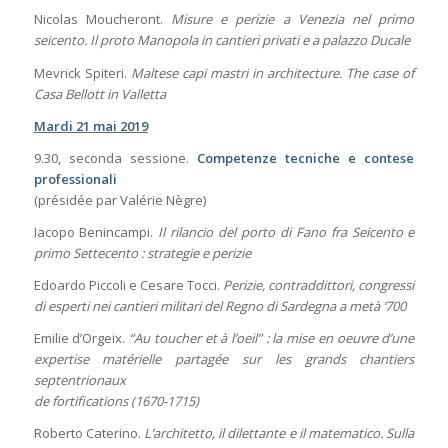
Nicolas Moucheront.
Misure e perizie a Venezia nel primo
seicento. Il proto Manopola in cantieri privati e a palazzo Ducale
Mevrick Spiteri.
Maltese capi mastri in architecture. The case of
Casa Bellott in Valletta
Mardi 21 mai 2019
9.30, seconda sessione.
Competenze tecniche e contese
professionali
(présidée par Valérie Nègre)
Iacopo Benincampi.
Il rilancio del porto di Fano fra Seicento e
primo Settecento : strategie e perizie
Edoardo Piccoli e Cesare Tocci.
Perizie, contraddittori, congressi
di esperti nei cantieri militari del Regno di Sardegna a metà ‘700
Emilie d’Orgeix.
“Au toucher et à l’oeil” : la mise en oeuvre d’une
expertise matérielle partagée sur les grands chantiers
septentrionaux
de fortifications (1670-1715)
Roberto Caterino.
L’architetto, il dilettante e il matematico. Sulla