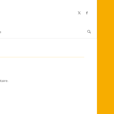
e
taire.