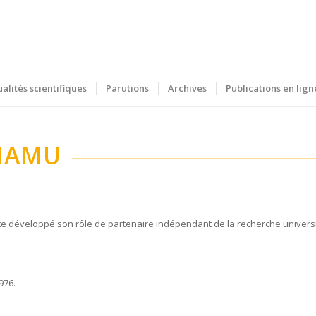
ualités scientifiques
Parutions
Archives
Publications en lign
HAMU
 développé son rôle de partenaire indépendant de la recherche universi
976.