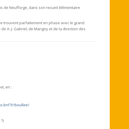
ois de Neufforge, dans son recueil élémentaire
 se trouvent parfaitement en phase avec le grand
e A.-J. Gabriel, de Marigny et de la direction des
t, en :
ns.bnf.fr/boullee/
 1)