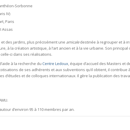
 Panthéon-Sorbonne
is IV)
rt, Paris
II Assas
n et des jardins, plus précisément une
amicale
destinée à regrouper et à in
ture, à la création artistique, à l’art ancien et à la vie urbaine. Son principal
elle-ci dans ses réalisations.
’aide à la recherche du
Centre Ledoux
, équipe d’accueil des Masters et 
tisations de ses adhérents et aux subventions qu’il obtient, il contribue à
es d’études et de colloques internationaux. Il gère la publication des trav
HAMU.
 autour d’environ 95 à 110 membres par an.