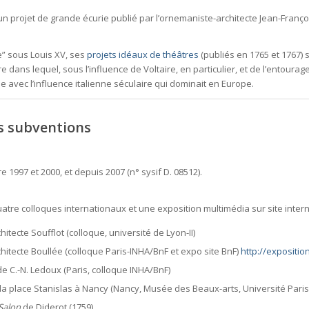
un projet de grande écurie publié par l’ornemaniste-architecte Jean-Franç
e” sous Louis XV, ses
projets idéaux de théâtres
(publiés en 1765 et 1767)
s lequel, sous l’influence de Voltaire, en particulier, et de l’entourage d
le avec l’influence italienne séculaire qui dominait en Europe.
es subventions
e 1997 et 2000, et depuis 2007 (n° sysif D. 08512).
re colloques internationaux et une exposition multimédia sur site interne
hitecte Soufflot (colloque, université de Lyon-II)
chitecte Boullée (colloque Paris-INHA/BnF et expo site BnF)
http://expositio
de C.-N. Ledoux (Paris, colloque INHA/BnF)
 la place Stanislas à Nancy (Nancy, Musée des Beaux-arts, Université Paris
Salon
de Diderot (1759).