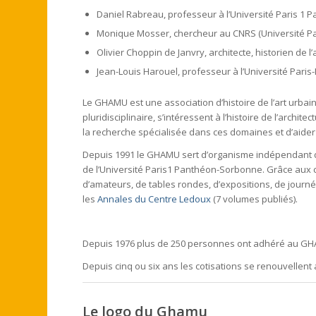
Daniel Rabreau, professeur à l’Université Paris 1
Monique Mosser, chercheur au CNRS (Université Par
Olivier Choppin de Janvry, architecte, historien de l’a
Jean-Louis Harouel, professeur à l’Université Paris-
Le GHAMU est une association d’histoire de l’art urbai
pluridisciplinaire, s’intéressent à l’histoire de l’architec
la recherche spécialisée dans ces domaines et d’aider c
Depuis 1991 le GHAMU sert d’organisme indépendant d
de l’Université Paris1 Panthéon-Sorbonne. Grâce aux co
d’amateurs, de tables rondes, d’expositions, de journé
les
Annales du Centre Ledoux
(7 volumes publiés).
Depuis 1976 plus de 250 personnes ont adhéré au G
Depuis cinq ou six ans les cotisations se renouvellent
Le logo du Ghamu