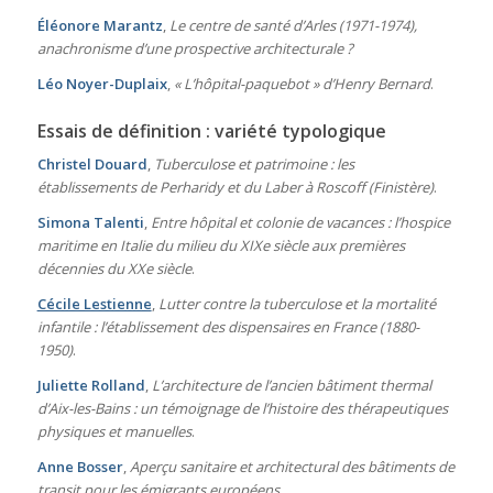
Éléonore Marantz
,
Le centre de santé d’Arles (1971-1974),
anachronisme d’une prospective architecturale ?
Léo Noyer-Duplaix
,
« L’hôpital-paquebot » d’Henry Bernard
.
Essais de définition : variété typologique
Christel Douard
,
Tuberculose et patrimoine : les
établissements de Perharidy et du Laber à Roscoff (Finistère)
.
Simona Talenti
,
Entre hôpital et colonie de vacances : l’hospice
maritime en Italie du milieu du XIXe siècle aux premières
décennies du XXe siècle
.
Cécile Lestienne
,
Lutter contre la tuberculose et la mortalité
infantile : l’établissement des dispensaires en France (1880-
1950)
.
Juliette Rolland
,
L’architecture de l’ancien bâtiment thermal
d’Aix-les-Bains : un témoignage de l’histoire des thérapeutiques
physiques et manuelles
.
Anne Bosser
,
Aperçu sanitaire et architectural des bâtiments de
transit pour les émigrants européens
.