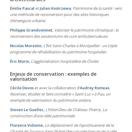
Émilie Pascal
et
Julien Kostrzewa
,
Patrimoine de la santé : vers
une méthode de reconversion pour des sites historiques
d’envergure urbaine
.
Philippe Grandvoinnet
,
Valoriser le patrimoine climatique : la
reconversion des sanatoriums de cure antituberculeuse
.
Nicolas Morestin
,
L’îlot Saint-Charles à Montpellier : un triple
programme de réhabilitation du patrimoine hospitalier
.
Éric Morin
,
L’agglomération hospitalière de Cholet
.
Enjeux de conservation : exemples de
valorisation
Cécile Devos
et avec la collaboration d’
Audrey Romeas
,
Recenser, étudier et faire connaître « Saint-Luc » à Pau, un
exemple de valorisation du patrimoine asilaire
.
Steven Le Guellec
,
L’hôtel-Dieu de Château-Thierry. La
construction d’une idée patrimoniale
.
Florence Vidonne
,
Le déplacement de l’apothicairerie de la
Charité de Tournus dans l’hôtel-Dieu-musée Greuze de la ville
.