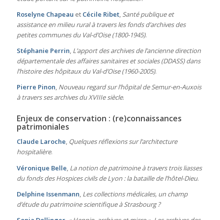
Roselyne Chapeau
et
Cécile Ribet
,
Santé publique et
assistance en milieu rural à travers les fonds d’archives des
petites communes du Val-d’Oise (1800-1945)
.
Stéphanie Perrin
,
L’apport des archives de l’ancienne direction
départementale des affaires sanitaires et sociales (DDASS) dans
l’histoire des hôpitaux du Val-d’Oise (1960-2005)
.
Pierre Pinon
,
Nouveau regard sur l’hôpital de Semur-en-Auxois
à travers ses archives du XVIIIe siècle
.
Enjeux de conservation : (re)connaissances
patrimoniales
Claude Laroche
,
Quelques réflexions sur l’architecture
hospitalière
.
Véronique Belle
,
La notion de patrimoine à travers trois liasses
du fonds des Hospices civils de Lyon : la bataille de l’hôtel-Dieu
.
Delphine Issenmann
,
Les collections médicales, un champ
d’étude du patrimoine scientifique à Strasbourg ?
Sonia Dollinger
,
« Hennin, archives et micro ». Les archives des