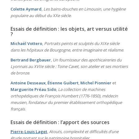
Colette Aymard
,
Les bains-douches en Limousin, une hygiène
populaire au début du XXe siècle
.
Essais de définition : les objets, art versus utilité
?
Michaël Vottero
,
Portraits peints et sculptés du XIXe siècle
dans les hôpitaux de Bourgogne, entre imaginaire et réalisme
.
Bertrand Bergbauer
,
Un fournisseur des apothicaireries du
Lyonnais au XVIIe siècle : Toine Cavet, son atelier et ses mortiers
de bronze
.
Antoine Desseaux
,
Étienne Guibert
,
Michel Pionnier
et
Marguerite Préau Sido
,
La collection de machines
orthopédiques de François Humbert (1776-1850), médecin
meusien, fondateur du premier établissement orthopédique
français
.
Essais de définition : l’apport des sources
Pierre-Louis Laget
,
Atouts, complexité et difficultés d’une
étude portant sur le patrimoine hospitalier
.