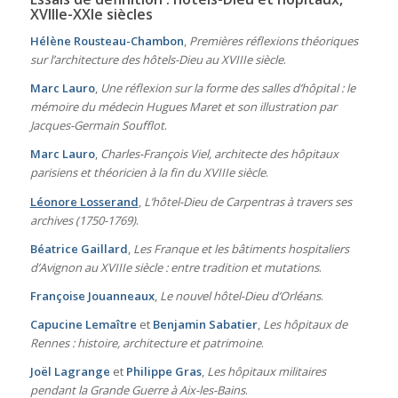
XVIIIe-XXIe siècles
Hélène Rousteau-Chambon
,
Premières réflexions théoriques
sur l’architecture des hôtels-Dieu au XVIIIe siècle
.
Marc Lauro
,
Une réflexion sur la forme des salles d’hôpital : le
mémoire du médecin Hugues Maret et son illustration par
Jacques-Germain Soufflot
.
Marc Lauro
,
Charles-François Viel, architecte des hôpitaux
parisiens et théoricien à la fin du XVIIIe siècle
.
Léonore Losserand
,
L’hôtel-Dieu de Carpentras à travers ses
archives (1750-1769)
.
Béatrice Gaillard
,
Les Franque et les bâtiments hospitaliers
d’Avignon au XVIIIe siècle : entre tradition et mutations
.
Françoise Jouanneaux
,
Le nouvel hôtel-Dieu d’Orléans
.
Capucine Lemaître
et
Benjamin Sabatier
,
Les hôpitaux de
Rennes : histoire, architecture et patrimoine
.
Joël Lagrange
et
Philippe Gras
,
Les hôpitaux militaires
pendant la Grande Guerre à Aix-les-Bains
.