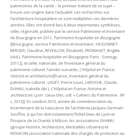
patrimoines de la santé – le premier traitant de ce sujet –
trouve son origine dans l’actualité. Les recherches sur
l’architecture hospitalière se sont multipliées ces dernières
années. Elles ont donné lieu à deux importantes synthèses,
celle, régionale, publiée par le service Patrimoine et Inventaire
de Bourgogne en 2011,
Patrimoine hospitalier en Bourgogne
[[Bourgogne, service Patrimoine et Inventaire ; HUGONNET-
BERGER, Claudine, REVEILLON, Élisabeth, FROMAGET, Brigitte
(réd.).
Patrimoine hospitalier en Bourgogne
. Paris : Somogy,
2011.]], et celle, nationale, de l’Inventaire général du
patrimoine culturel, l’année suivante,
L’Hôpital en France,
histoire et architecture
[[France, Inventaire général du
patrimoine culturel ; LAGET, Pierre-Louis, LAROCHE, Claude,
DUHAU, Isabelle (dir.).
L’Hôpital en France. Histoire et
architecture
. Lyon : Lieux-Dits, coll. « Cahiers du Patrimoine ; 99
», 2012]]. En octobre 2013, année de commémoration du
tricentenaire de la naissance de l’architecte Jacques-Germain
Soufflot, à qui l’on doit notamment l’hôtel-Dieu de Lyon et
l’hospice de la Charité à Mâcon, les associations GHAMU
(groupe Histoire, Architecture, Mentalités urbaines) et
MOHICAN (association nationale des chargés de protection au