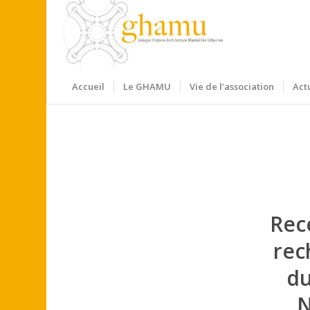
Accueil
Le GHAMU
Vie de l’association
Act
Rece
rec
du
N