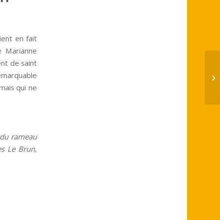
ient en fait
de Marianne
nt de saint
Ap
marquable
d’
 mais qui ne
e du rameau
es Le Brun
,