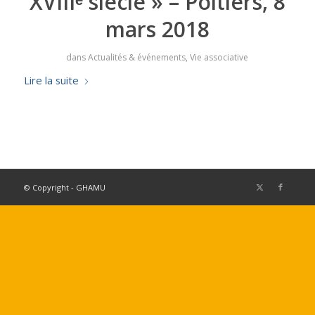
XVIIIᵉ siècle » – Poitiers, 8
mars 2018
dans
Actualités & événements
,
Vie associative
Lire la suite
© Copyright - GHAMU