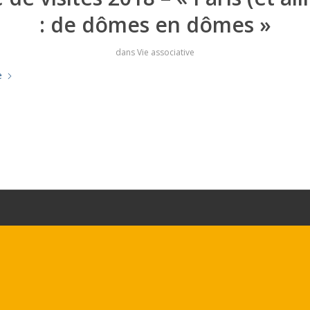
: de dômes en dômes »
dans
Vie associative
e