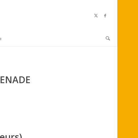
e
ENADE
leurs)