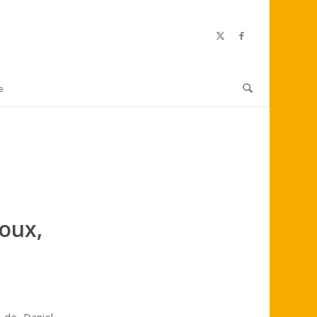
e
oux,
 de Daniel