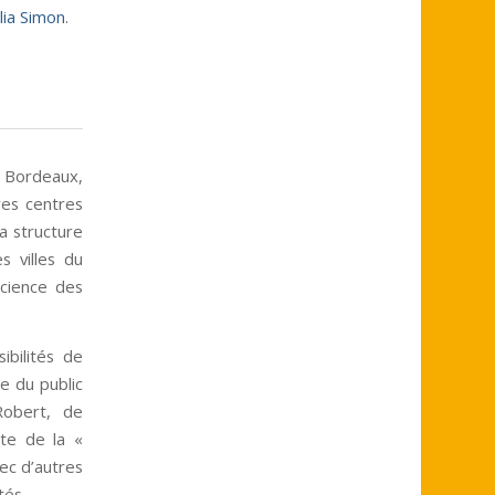
lia Simon
.
u Bordeaux,
res centres
a structure
s villes du
science des
ibilités de
e du public
Robert, de
te de la «
ec d’autres
tés.