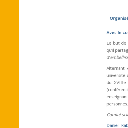
_
Organisé
Avec le c
Le but de c
qu’il parta
d’
embellis
Alternant 
université 
du XVIIIe 
(conférenc
enseignant
personnes.
Comité scie
Daniel Ra