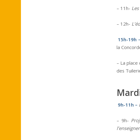
– 11h-
Les 
– 12h-
L’é
15h-19h 
la Concord
– La place 
des Tuileri
Mardi
9h-11h –
– 9h-
Proj
l’enseigne