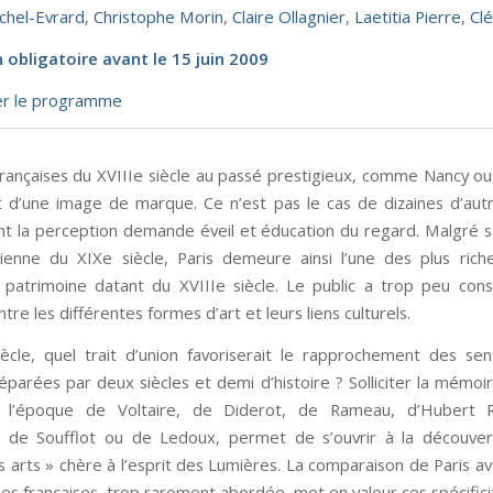
ichel-Evrard
,
Christophe Morin
,
Claire Ollagnier
,
Laetitia Pierre
,
Clé
n obligatoire avant le 15 juin 2009
er le programme
 françaises du XVIIIe siècle au passé prestigieux, comme Nancy o
t d’une image de marque. Ce n’est pas le cas de dizaines d’aut
nt la perception demande éveil et éducation du regard. Malgré s
enne du XIXe siècle, Paris demeure ainsi l’une des plus riche
atrimoine datant du XVIIIe siècle. Le public a trop peu con
tre les différentes formes d’art et leurs liens culturels.
ècle, quel trait d’union favoriserait le rapprochement des sens
éparées par deux siècles et demi d’histoire ? Solliciter la mémoir
e l’époque de Voltaire, de Diderot, de Rameau, d’Hubert 
, de Soufflot ou de Ledoux, permet de s’ouvrir à la découver
s arts » chère à l’esprit des Lumières. La comparaison de Paris av
les françaises, trop rarement abordée, met en valeur ces spécifici