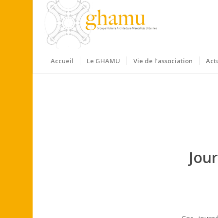
Accueil
Le GHAMU
Vie de l’association
Act
Jou
Ces journ