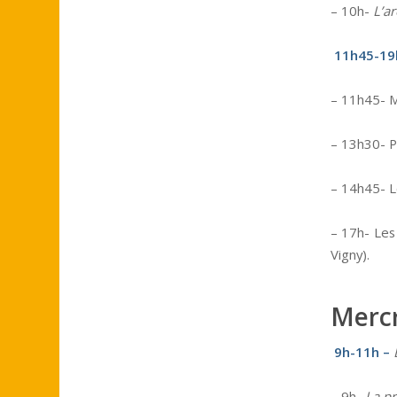
– 10h-
L’ar
11h45-19
– 11h45- M
– 13h30- 
– 14h45- L
– 17h- Les 
Vigny).
Mercr
9h-11h –
– 9h-
La pr