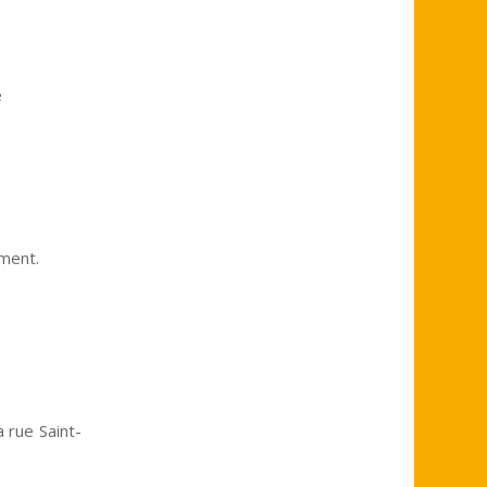
e
ment.
a rue Saint-