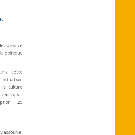
e.
cle, dans ce
la politique
aris, cette
l’art urbain
 la culture
teurs), les
iption : 25
Massounie,