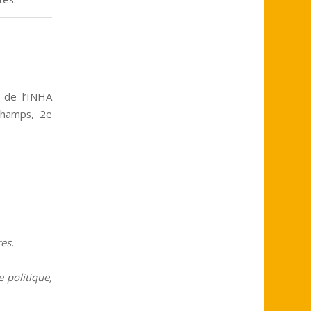
e de l’INHA
-Champs, 2e
res.
 politique,