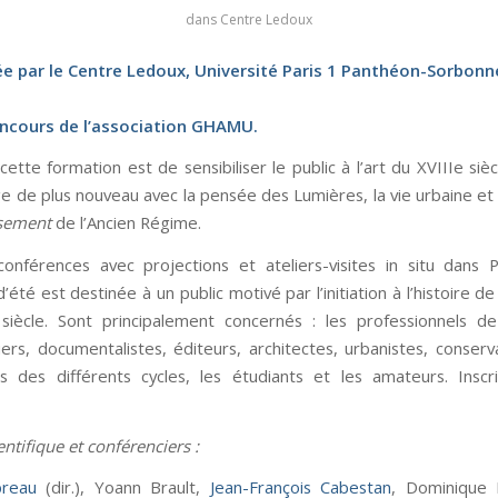
dans
Centre Ledoux
e par le Centre Ledoux, Université Paris 1 Panthéon-Sorbonn
oncours de l’association GHAMU.
ette formation est de sensibiliser le public à l’art du XVIIIe siè
ge de plus nouveau avec la pensée des Lumières, la vie urbaine et 
sement
de l’Ancien Régime.
conférences avec projections et ateliers-visites in situ dans P
d’été est destinée à un public motivé par l’initiation à l’histoire de 
siècle. Sont principalement concernés : les professionnels de
iers, documentalistes, éditeurs, architectes, urbanistes, conserva
s des différents cycles, les étudiants et les amateurs. Inscr
ntifique et conférenciers :
breau
(dir.), Yoann Brault,
Jean-François Cabestan
, Dominique 