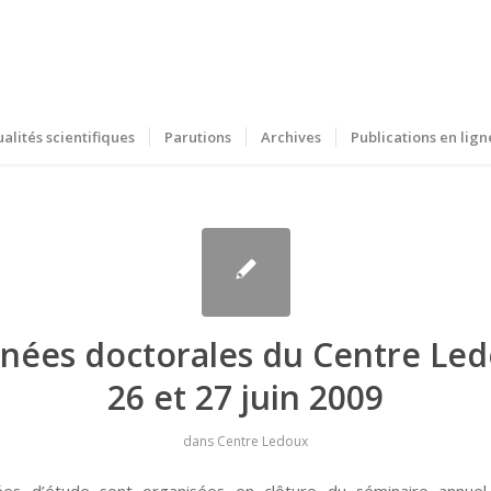
ualités scientifiques
Parutions
Archives
Publications en lign
rnées doctorales du Centre Led
26 et 27 juin 2009
dans
Centre Ledoux
ées d’étude sont organisées en clôture du séminaire annuel