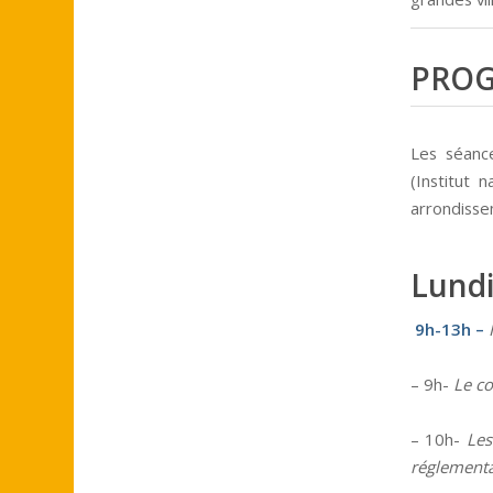
PRO
Les séance
(Institut 
arrondisse
Lundi 
9h-13h –
– 9h-
Le co
– 10h-
Les
réglementa