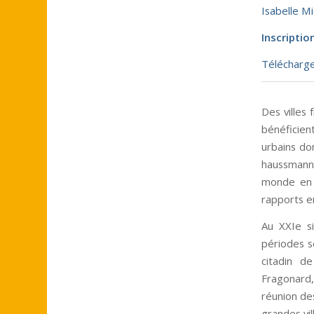
Isabelle M
Inscriptio
Télécharg
Des villes
bénéficien
urbains do
haussmanni
monde en p
rapports en
Au XXIe si
périodes s
citadin d
Fragonard
réunion de
grandes vil