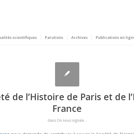
ualités scientifiques
Parutions
Archives
Publications en lign
té de l’Histoire de Paris et de l’
France
dans
On nous signale...
imeno
nous demande de contribuer à sauver la Société de l’Histoi