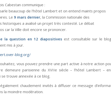
ois Cabestan communique :
parle beaucoup de l’hôtel Lambert et on entend maints propos
oires. Le
9 mars dernier
, la Commission nationale des
historiques a avalisé un projet très contesté. Le débat
los car la Ville doit encore se prononcer.
e la question en 12 diapositives
est consultable sur le blog
ent mis à jour.
bert.over-blog.org/
 souhaitez, vous pouvez prendre une part active à notre action pou
re demeure parisienne du XVIIe siècle – l’hôtel Lambert – en
i se trouve annexée à ce blog.
également chaudement invités à diffuser ce message d’informa
ns la moindre modération.