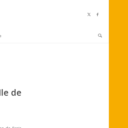
e
Ile de
re de Paris