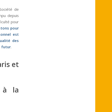
 Société de
ompu depuis
iculté pour
stons pour
sonnel est
ualité des
 futur
.
ris et
 à la