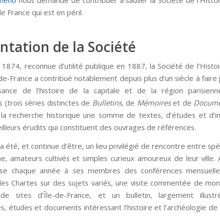
 de France qui est en péril.
ntation de la Société
1874, reconnue d’utilité publique en 1887, la Société de l’Histoi
-de-France a contribué notablement depuis plus d’un siècle à fair
sance de l’histoire de la capitale et de la région parisien
s (trois séries distinctes de
Bulletins
, de
Mémoires
et de
Docume
la recherche historique une somme de textes, d’études et d’i
illeurs érudits qui constituent des ouvrages de références.
a été, et continue d’être, un lieu privilégié de rencontre entre spé
he, amateurs cultivés et simples curieux amoureux de leur ville. A
ose chaque année à ses membres des conférences mensuelles
des Chartes sur des sujets variés, une visite commentée de m
de sites d’Île-de-France, et un bulletin, largement illustré
s, études et documents intéressant l’histoire et l’archéologie de 