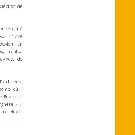
ollection de
on retour à
les. En 1778
devient un
 il réalise
ovince, de
’architecte
Rome où il
 France. Il
ghèse ». Il
eux relevés