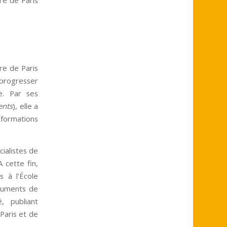
re de Paris
e progresser
ne. Par ses
nts
), elle a
nformations
cialistes de
 cette fin,
 à l’École
onuments de
, publiant
Paris et de