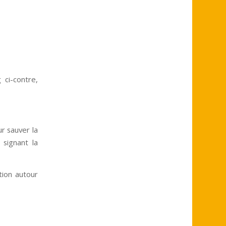
 ci-contre,
r sauver la
 signant la
tion autour