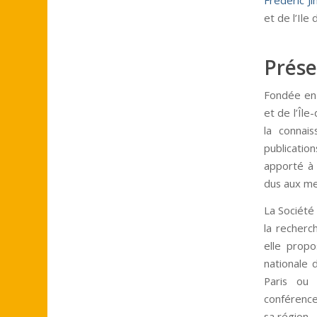
et de l’Ile
Prése
Fondée en 
et de l’Île
la connais
publication
apporté à 
dus aux me
La Société 
la recherc
elle prop
nationale 
Paris ou 
conférence
sa région.