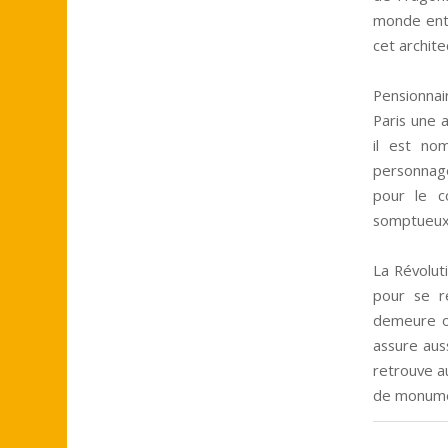
monde entie
cet archite
Pensionnai
Paris une a
il est no
personnage
pour le c
somptueux h
La Révolut
pour se r
demeure on
assure aus
retrouve a
de monume