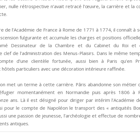
r, nulle rétrospective n’avait retracé l’œuvre, la carrière et la c
cte.
re de l’Académie de France à Rome de 1771 à 1774, il connaît à s
scension fulgurante et accumule les charges et positions officiel
mmé Dessinateur de la Chambre et du Cabinet du Roi et 
 clef de l’administration des Menus-Plaisirs. Dans le même temps,
ompte d’une clientèle fortunée, aussi bien à Paris qu’en Pr
ôtels particuliers avec une décoration intérieure raffinée.
ion met un terme à cette carrière. Pâris abandonne son métier d
éfugier momentanément en Normandie puis après 1806 à 
ze ans. Là il est désigné pour diriger par intérim l’Académie de
si pour le compte de Napoléon le transport des « antiquités Bor
ussi une passion de jeunesse, l’archéologie et effectue de nombr
nts antiques.