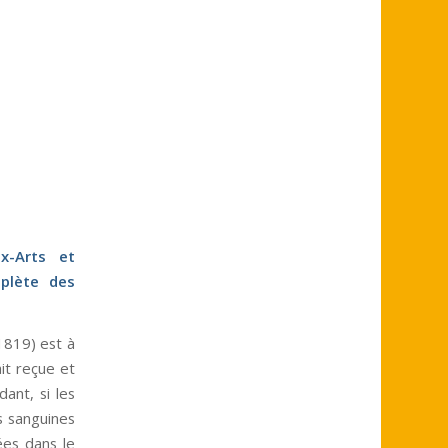
x-Arts et
mplète des
1819) est à
ait reçue et
dant, si les
s sanguines
ées dans le