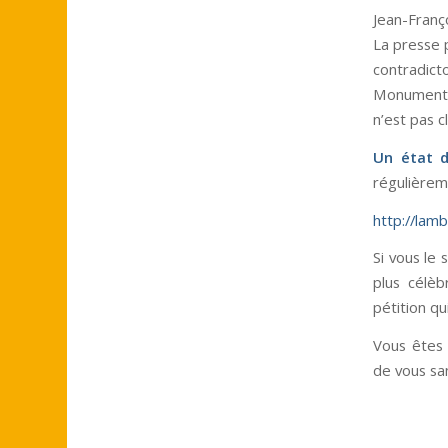
Jean-Franç
La presse 
contradict
Monuments 
n’est pas c
Un état d
régulièrem
http://lam
Si vous le
plus célèb
pétition qu
Vous êtes 
de vous sa