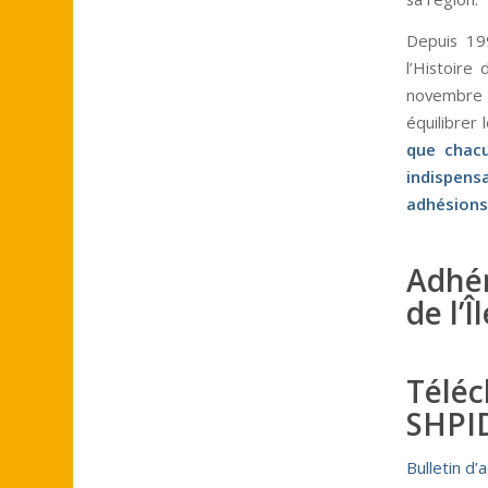
Depuis 199
l’Histoire
novembre 2
équilibrer 
que chacu
indispens
adhésions
Adhér
de l’Î
Télé
SHPID
Bulletin d