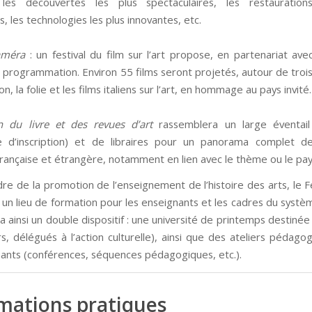
e, les découvertes les plus spectaculaires, les restauration
 les technologies les plus innovantes, etc.
améra
: un festival du film sur l’art propose, en partenariat avec
programmation. Environ 55 films seront projetés, autour de trois 
on, la folie et les films italiens sur l’art, en hommage au pays invité.
n du livre et des revues d’art
rassemblera un large éventail 
e d’inscription) et de libraires pour un panorama complet de 
française et étrangère, notamment en lien avec le thème ou le pays
re de la promotion de l’enseignement de l’histoire des arts, le F
un lieu de formation pour les enseignants et les cadres du systèm
era ainsi un double dispositif : une université de printemps destiné
rs, délégués à l’action culturelle), ainsi que des ateliers pédago
nants (conférences, séquences pédagogiques, etc.).
mations pratiques