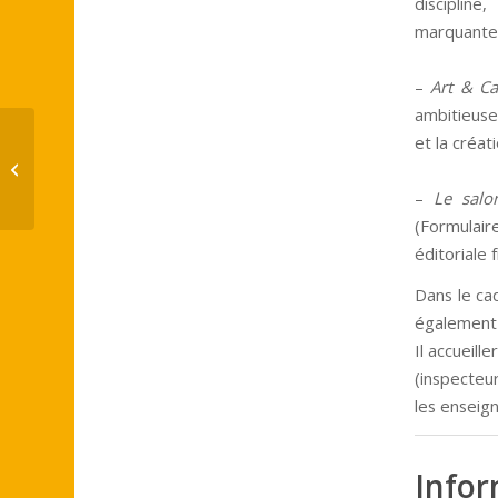
disciplin
marquantes,
–
Art & C
ambitieuse 
et la créati
« Art et Sociabilité au XVIIIe siècle »
–
Le salo
(Formulair
éditoriale 
Dans le cad
également 
Il accueill
(inspecteu
les enseig
Infor