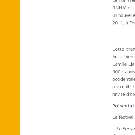
(INHA) et 
un nouvel é
2011, à Fo
Cette premi
Aussi bien
Camille Cl
500e anniv
occidentale
a vu naître
l’invité d’
Présentati
Le festiva
–
Le Forum 