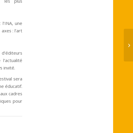
s les plus
 l’INA, une
axes : l’art
Ap
(1
d’éditeurs
l’actualité
 invité.
estival sera
e éducatif.
e aux cadres
giques pour