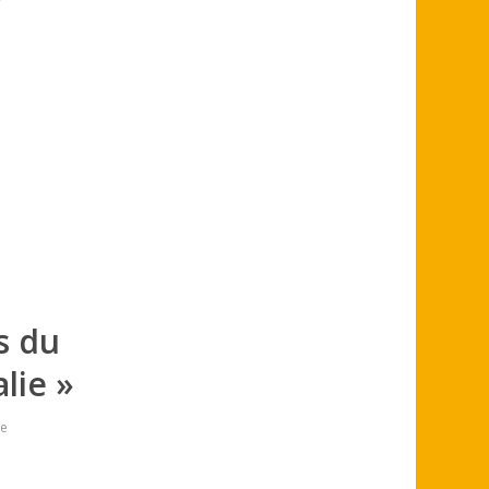
y
s du
lie »
re