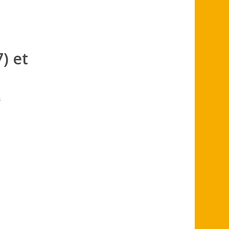
) et
s