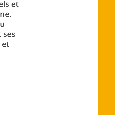
els et
ne.
du
t ses
 et