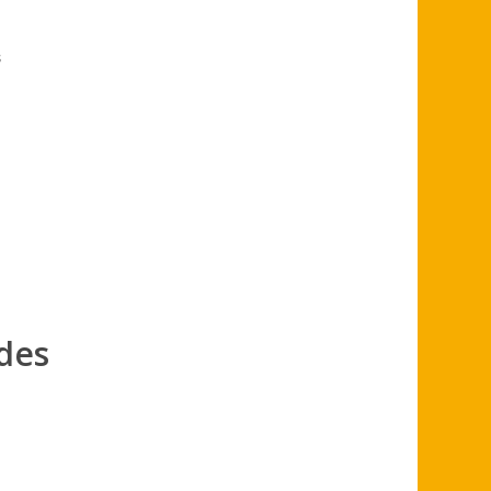
s
 des