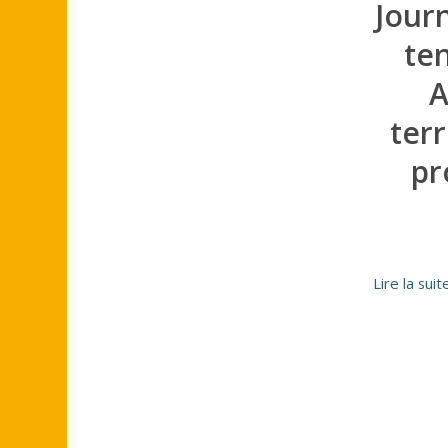
Journ
te
A
terr
pr
Lire la suit