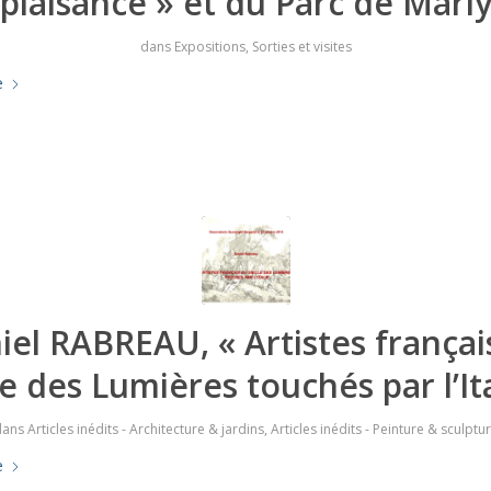
plaisance » et du Parc de Marl
dans
Expositions
,
Sorties et visites
e
iel RABREAU, « Artistes françai
le des Lumières touchés par l’Ita
dans
Articles inédits - Architecture & jardins
,
Articles inédits - Peinture & sculptu
e