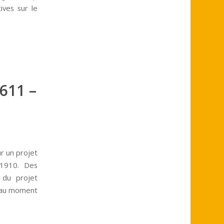
ives sur le
611 –
ur un projet
 1910. Des
 du projet
t au moment