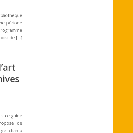
ibliothèque
une période
u programme
hoisi de […]
’art
hives
es, ce guide
propose de
large champ