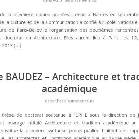
dans
Actualités & événements
 de la première édition qui s’est tenue à Nantes en septemb
de la Culture et de la Communication a confié à l’Ecole Nationale
ture de Paris-Belleville l’organisation des deuxièmes rencontres
 doctorat en Architecture. Elles auront lieu à Paris, les 1
 2013 […]
e BAUDEZ – Architecture et tra
académique
dans
Chez d'autres éditeurs
e thèse de doctorat soutenue à l’EPHE sous la direction de J
et ouvrage intitulé Architecture et tradition académique au
onstitue la première synthèse jamais publiée traitant des rap
ture, les architectes et l’institution académique au XVIIIe siècle