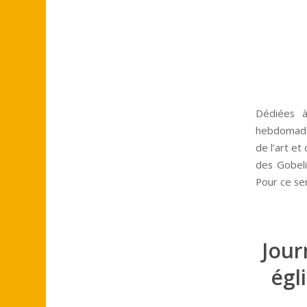
Dédiées à
hebdomadai
de l’art et
des Gobeli
Pour ce se
Jour
égl