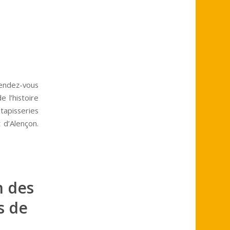
endez-vous
 l’histoire
 tapisseries
 d’Alençon.
n des
s de