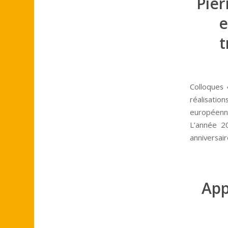
Pier
e
t
Colloques «
réalisation
européenne 
L’année 2
anniversai
App