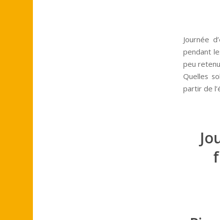
Journée d’
pendant les
peu retenu
Quelles so
partir de l
Jo
f