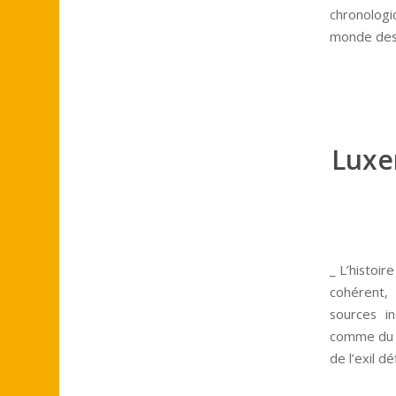
chronologi
monde des 
Luxe
_ L’histoir
cohérent,
sources i
comme du b
de l’exil dé