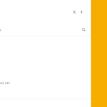
e
ons 241.