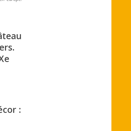
âteau
ers.
XXe
cor :