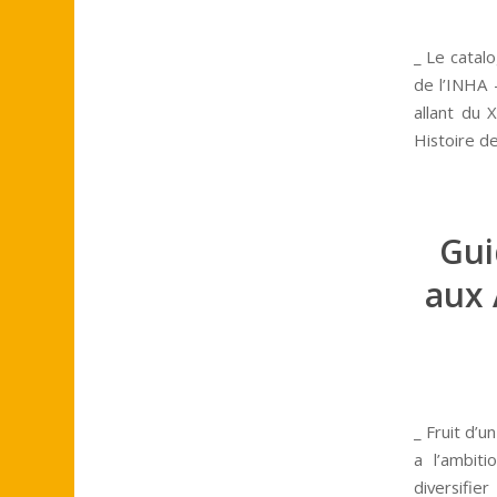
_ Le catal
de l’INHA 
allant du 
Histoire de
Gui
aux 
_ Fruit d’u
a l’ambit
diversifie