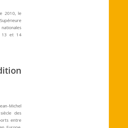
re 2010, le
 Supérieure
 nationales
2, 13 et 14
dition
ean-Michel
 siècle des
ports entre
 en Europe.