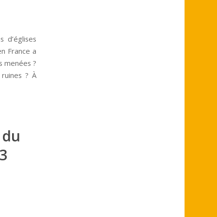
s d’églises
 en France a
es menées ?
 ruines ? À
 du
13