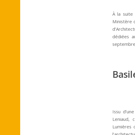
À la suite
Ministère 
d’Architec
dédiées au
septembre
Basil
Issu d’un
Leniaud, c
Lumières c
l’architec