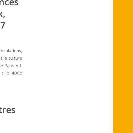
ences
x,
27
irculations,
t la culture
é Paris VII.
 : le 400e
tres