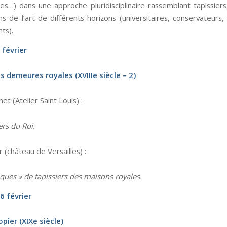
s…) dans une approche pluridisciplinaire rassemblant tapissiers,
ns de l’art de différents horizons (universitaires, conservateurs
ts).
 février
s demeures royales (XVIIIe siècle – 2)
et (Atelier Saint Louis) :
ers du Roi.
r (château de Versailles) :
iques » de tapissiers des maisons royales.
6 février
opier (XIXe siècle)