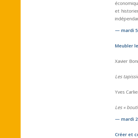
économique
et historie
indépendan
— mardi 5
Meubler le
Xavier Bonn
Les tapissi
Yves Carlie
Les « bout
— mardi 2
Créer et c