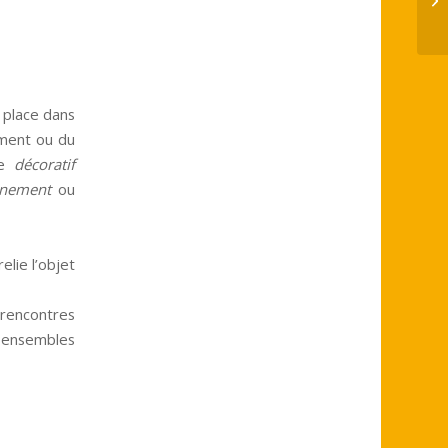
 place dans
ement ou du
le
décoratif
rnement
ou
elie l’objet
rencontres
s ensembles