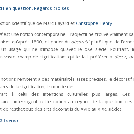
if en question. Regards croisés
rection scientifique de Marc Bayard et
Christophe Henry
if
est une notion contemporaine – l’adjectif ne trouve vraiment sa
nnaires qu’après 1800, et parler du
décoratif
plutôt que de l’orn
 un usage qui ne s’impose qu’avec le XXe siècle. Pourtant, 
n vaste champ de significations qui le fait préférer à
décor
,
o
.
s notions renvoient à des matérialités assez précises, le décoratif r
nivers de la signification, le monde des
’art à celui des intentions culturelles plus larges. Ces 
plinaires interrogent cette notion au regard de la question de
t de l’esthétique des arts décoratifs du XVIe au XIXe siècles.
2 février