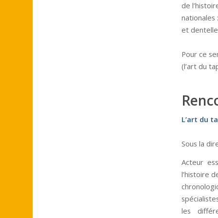
de l’histoi
nationales 
et dentelle
Pour ce se
(l’art du t
Renco
L’art du t
Sous la dir
Acteur es
l’histoire 
chronolog
spécialist
les diffé