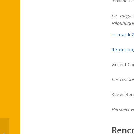
Jehanne Laz
Le magasi
République
— mardi 23
Réfection
Vincent Co
Les restau
Xavier Bonn
Perspective
Renco
Journée d’étude – La reconstruction