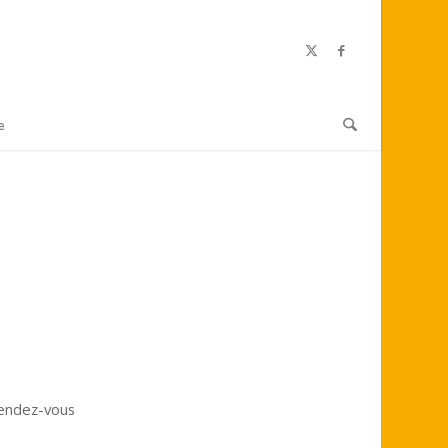
e
endez-vous