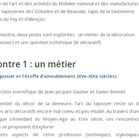
re de l’art et des activités du Mobilier national et des manufactures
: tapisseries des Gobelins et de Beauvais, tapis de la Savonnerie
s du Puy et d’Alençon.
mestre, deux pistes sont explorées : un métier de la décoration
apissier) et une question esthétique (le décoratif).
ntre 1 : un métier
apissier et l’étoffe d’ameublement (XVe-XIXe siècles)
ection scientifique de Jean-Jacques Gautier et Xavier Bonnet
sentiel du décor de la demeure, l’art du tapissier reste un 
des arts décoratifs encore mal connu et peu étudié. Au travers d’
ique s’étendant du Moyen-Age au XIXe siècle, ces rencontre
es se proposent d’explorer
rents aspects de cette profession (techniques, stylistiques,