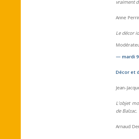
vraiment d
Anne Perrin
Le décor id
Modérateur
— mardi 9 
Décor et d
Jean-Jacque
L’objet mo
de Balzac.
Arnaud Deni