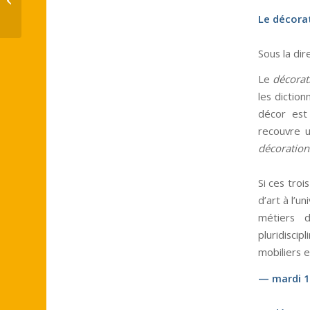
des églises en France après...
Le décorat
Sous la di
Le
décorat
les dictio
décor est
recouvre u
décoration
Si ces troi
d’art à l’u
métiers d
pluridisci
mobiliers e
— mardi 1