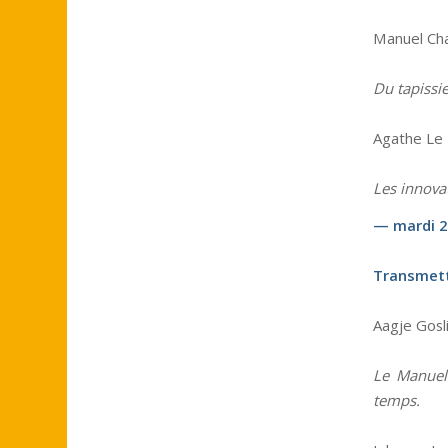
Manuel Char
Du tapissie
Agathe Le 
Les innovat
— mardi 2 
Transmettr
Aagje Gosli
Le Manuel
temps.