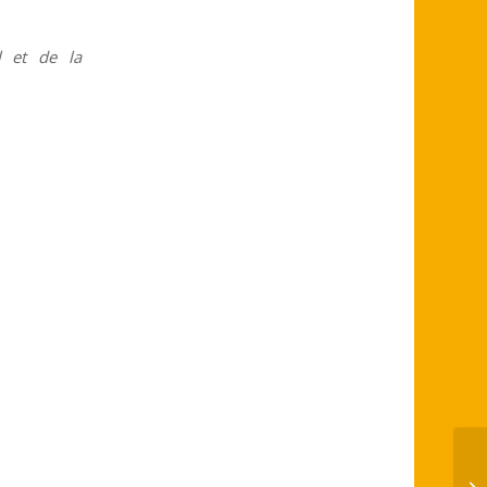
l et de la
Fl